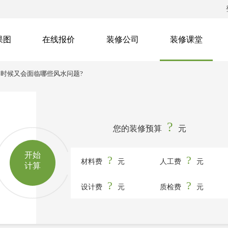
果图
在线报价
装修公司
装修课堂
的时候又会面临哪些风水问题?
?
您的装修预算
元
开始
?
?
材料费
元
人工费
元
计算
?
?
设计费
元
质检费
元