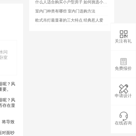
什么人适合购买小户型房子 如何挑选小户型房子
室内门种类有哪些 室内门选购方法
欧式吊灯最显著的三大特点 经典惹人爱

关注有礼
水问
卧室

免费报价
题呢？风

重要。
申请设计
题呢？风
否存在显

，将导致
在线咨询
面对面吵