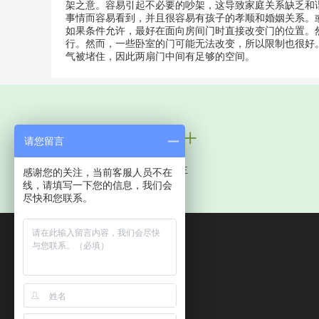
架之意。容易引起不必要的吵架，这导致家庭关系缺乏和
事情而容易看到，并且很容易有孩子的孝顺和婚姻关系。
如果条件允许，最好在面向房间门时直接改变门的位置。
行。然而，一些卧室的门可能无法改变，所以限制也很好
气被堵住，因此两扇门中间有足够的空间。
100万+
请您留言
服务中国业主
感谢您的关注，当前客服人员不在
线，请填写一下您的信息，我们会
尽快和您联系。
全国统一电话：
400-8369-521
在线咨询：上午8点-下午6点
业务电话：4008369521
山东省济南市