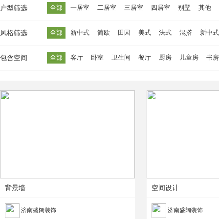
全部
一居室
二居室
三居室
四居室
别墅
其他
户型筛选
全部
新中式
简欧
田园
美式
法式
混搭
新中式
风格筛选
全部
客厅
卧室
卫生间
餐厅
厨房
儿童房
书房
包含空间
背景墙
空间设计
济南盛阔装饰
济南盛阔装饰