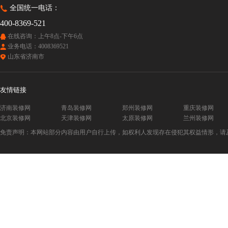
全国统一电话：
400-8369-521
在线咨询：上午8点-下午6点
业务电话：4008369521
山东省济南市
友情链接
济南装修网
青岛装修网
郑州装修网
重庆装修网
北京装修网
天津装修网
太原装修网
兰州装修网
免责声明：本网站部分内容由用户自行上传，如权利人发现存在侵犯其权益情形，请及时与本站联系。