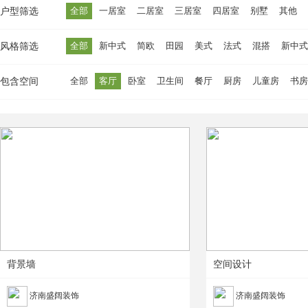
全部
一居室
二居室
三居室
四居室
别墅
其他
户型筛选
全部
新中式
简欧
田园
美式
法式
混搭
新中式
风格筛选
全部
客厅
卧室
卫生间
餐厅
厨房
儿童房
书房
包含空间
背景墙
空间设计
济南盛阔装饰
济南盛阔装饰