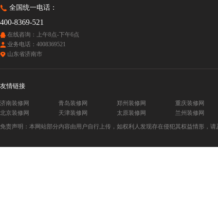
全国统一电话：
400-8369-521
在线咨询：上午8点-下午6点
业务电话：4008369521
山东省济南市
友情链接
济南装修网
青岛装修网
郑州装修网
重庆装修网
北京装修网
天津装修网
太原装修网
兰州装修网
免责声明：本网站部分内容由用户自行上传，如权利人发现存在侵犯其权益情形，请及时与本站联系。