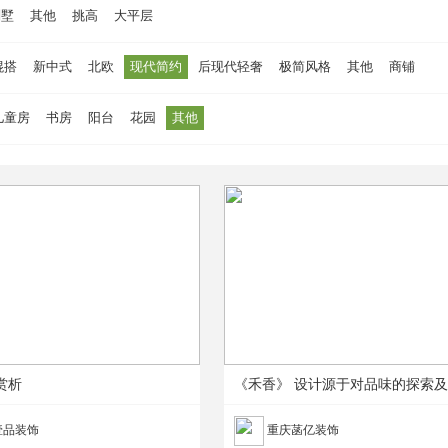
别墅
其他
挑高
大平层
混搭
新中式
北欧
现代简约
后现代轻奢
极简风格
其他
商铺
儿童房
书房
阳台
花园
其他
赏析
《禾香》 设计源于对品味的探索
壹品装饰
重庆菡亿装饰