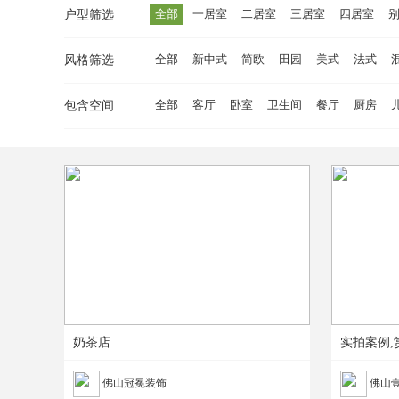
全部
一居室
二居室
三居室
四居室
户型筛选
全部
新中式
简欧
田园
美式
法式
风格筛选
全部
客厅
卧室
卫生间
餐厅
厨房
包含空间
奶茶店
实拍案例,
佛山冠冕装饰
佛山