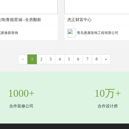
饰|鲁能星城--全房翻新
杰正财富中心
优家焕新装饰
青岛惠康装饰工程有限公司
«
1
2
3
4
5
6
7
8
»
1000+
10万+
合作装修公司
合作设计师