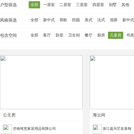
全部
一居室
二居室
三居室
四居室
别墅
其他
户型筛选
全部
新中式
简欧
田园
美式
法式
混搭
新中式
风格筛选
全部
客厅
卧室
卫生间
餐厅
厨房
儿童房
书房
包含空间
公主房
海云间
济南维意家居用品有限公司
浙江嘉兴艺友装饰