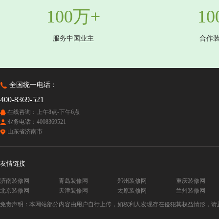
100万+
10
服务中国业主
合作
全国统一电话：
400-8369-521
在线咨询：上午8点-下午6点
业务电话：4008369521
山东省济南市
友情链接
济南装修网
青岛装修网
郑州装修网
重庆装修网
北京装修网
天津装修网
太原装修网
兰州装修网
免责声明：本网站部分内容由用户自行上传，如权利人发现存在侵犯其权益情形，请及时与本站联系。