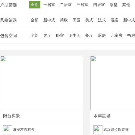
全部
一居室
二居室
三居室
四居室
别墅
其他
户型筛选
全部
新中式
简欧
田园
美式
法式
混搭
新中式
风格筛选
全部
客厅
卧室
卫生间
餐厅
厨房
儿童房
书房
包含空间
阳台实景
水岸星城
淮安左邻右舍
武汉普拉斯装饰