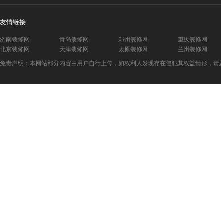
友情链接
济南装修网
青岛装修网
郑州装修网
重庆装修网
北京装修网
天津装修网
太原装修网
兰州装修网
免责声明：本网站部分内容由用户自行上传，如权利人发现存在侵犯其权益情形，请及时与本站联系。