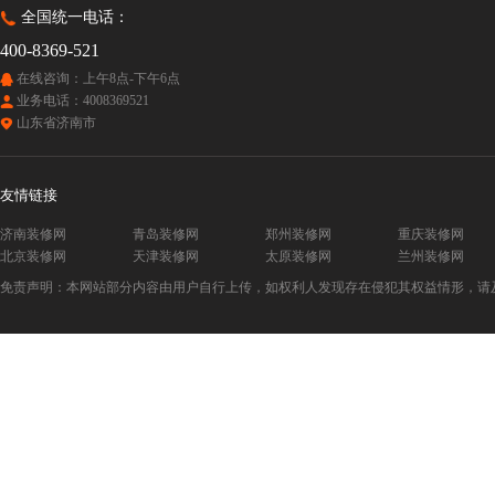
全国统一电话：
400-8369-521
在线咨询：上午8点-下午6点
业务电话：4008369521
山东省济南市
友情链接
济南装修网
青岛装修网
郑州装修网
重庆装修网
北京装修网
天津装修网
太原装修网
兰州装修网
免责声明：本网站部分内容由用户自行上传，如权利人发现存在侵犯其权益情形，请及时与本站联系。