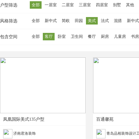
全部
一居室
二居室
三居室
四居室
别墅
其他
户型筛选
全部
新中式
简欧
田园
美式
法式
混搭
新中式
风格筛选
全部
客厅
卧室
卫生间
餐厅
厨房
儿童房
书房
包含空间
凤凰国际美式135户型
百通馨苑
济南君洛装饰
青岛品相装饰设计