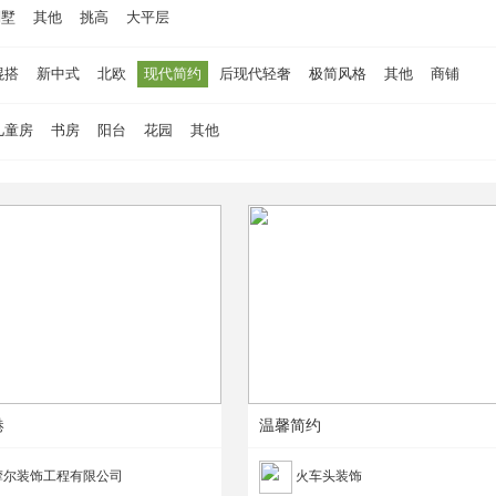
别墅
其他
挑高
大平层
混搭
新中式
北欧
现代简约
后现代轻奢
极简风格
其他
商铺
儿童房
书房
阳台
花园
其他
港
温馨简约
摩尔装饰工程有限公司
火车头装饰