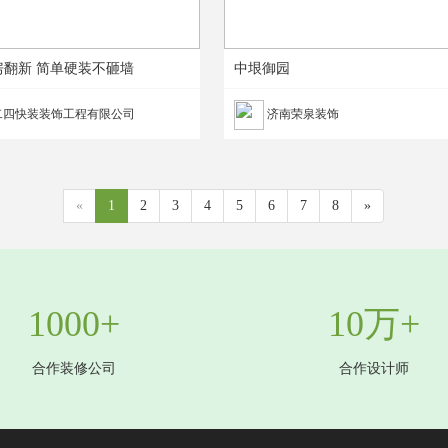
房翻新 简单硬装不砸墙
中垠御园
二四快装装饰工程有限公司
济南荣泉装饰
«
1
2
3
4
5
6
7
8
»
1000+
10万+
合作装修公司
合作设计师