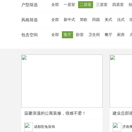
全部
一居室
二居室
三居室
四居室
户型筛选
全部
新中式
简欧
田园
美式
法式
风格筛选
全部
客厅
卧室
卫生间
餐厅
厨房
包含空间
温馨浪漫的公寓装修，很难不爱！
建业总部
成都彩兔装饰
济南