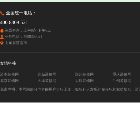
全国统一电话：
400-8369-521
在线咨询：上午8点-下午6点
业务电话：4008369521
山东省济南市
友情链接
济南装修网
青岛装修网
郑州装修网
重庆装修网
北京装修网
天津装修网
太原装修网
兰州装修网
免责声明：本网站部分内容由用户自行上传，如权利人发现存在侵犯其权益情形，请及时与本站联系。