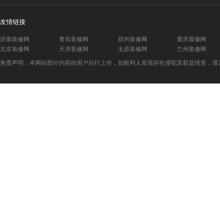
友情链接
济南装修网
青岛装修网
郑州装修网
重庆装修网
北京装修网
天津装修网
太原装修网
兰州装修网
免责声明：本网站部分内容由用户自行上传，如权利人发现存在侵犯其权益情形，请及时与本站联系。