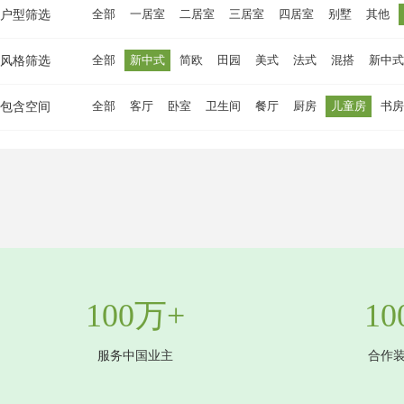
全部
一居室
二居室
三居室
四居室
别墅
其他
户型筛选
全部
新中式
简欧
田园
美式
法式
混搭
新中式
风格筛选
全部
客厅
卧室
卫生间
餐厅
厨房
儿童房
书房
包含空间
100万+
10
服务中国业主
合作