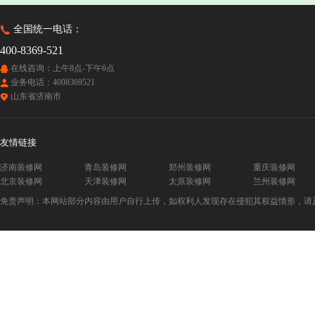
全国统一电话：
400-8369-521
在线咨询：上午8点-下午6点
业务电话：4008369521
山东省济南市
友情链接
济南装修网
青岛装修网
郑州装修网
重庆装修网
北京装修网
天津装修网
太原装修网
兰州装修网
免责声明：本网站部分内容由用户自行上传，如权利人发现存在侵犯其权益情形，请及时与本站联系。