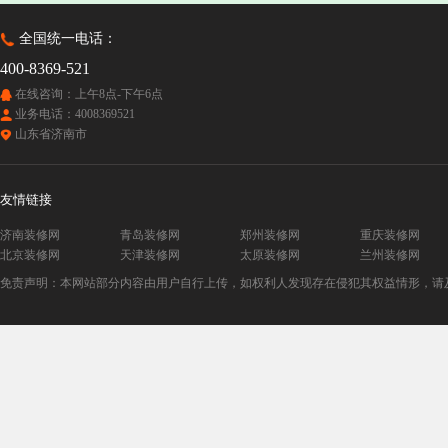
全国统一电话：
400-8369-521
在线咨询：上午8点-下午6点
业务电话：4008369521
山东省济南市
友情链接
济南装修网
青岛装修网
郑州装修网
重庆装修网
北京装修网
天津装修网
太原装修网
兰州装修网
免责声明：本网站部分内容由用户自行上传，如权利人发现存在侵犯其权益情形，请及时与本站联系。