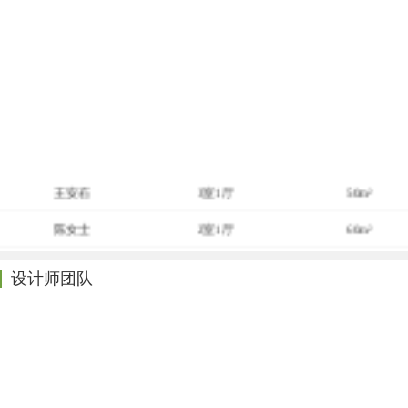
王安石
3室1厅
50m²
陈女士
2室1厅
60m²
吴先生
4室2厅
145m²
设计师团队
吕女士
4室2厅
136m²
周先生
3室2厅
95m²
陈先生
3室2厅
110m²
张女士
3室1厅
119m²