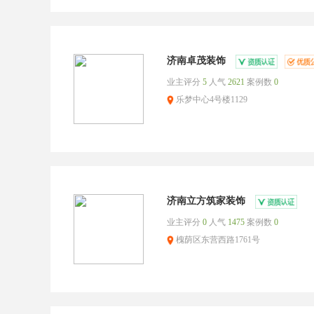
济南卓茂装饰
业主评分
5
人气
2621
案例数
0
乐梦中心4号楼1129
济南立方筑家装饰
业主评分
0
人气
1475
案例数
0
槐荫区东营西路1761号