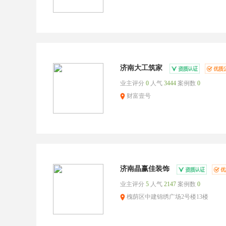
济南大工筑家
业主评分
0
人气
3444
案例数
0
财富壹号
济南晶赢佳装饰
业主评分
5
人气
2147
案例数
0
槐荫区中建锦绣广场2号楼13楼