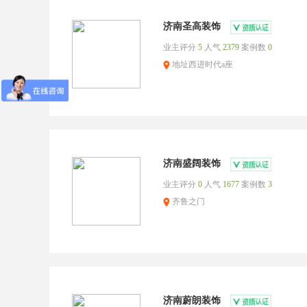
济南圣高装饰
业主评分
5
人气
2379
案例数
0
地址西进时代a座
济南盛阔装饰
业主评分
0
人气
1677
案例数
3
齐鲁之门
济南蔚朗装饰