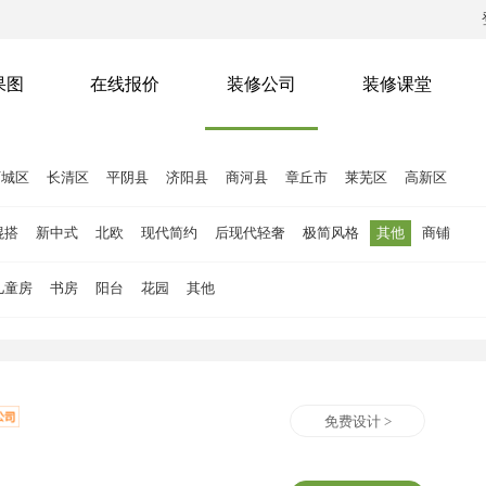
果图
在线报价
装修公司
装修课堂
历城区
长清区
平阴县
济阳县
商河县
章丘市
莱芜区
高新区
混搭
新中式
北欧
现代简约
后现代轻奢
极简风格
其他
商铺
儿童房
书房
阳台
花园
其他
免费设计 >