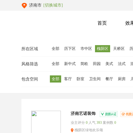
济南市
[切换城市]
首页
效
全部
历下区
市中区
槐荫区
天桥区
所在区域
全部
新中式
简欧
田园
美式
法式
风格筛选
全部
客厅
卧室
卫生间
餐厅
厨房
包含空间
济南艺诺装饰
业主评分
0
人气
393
案例数
0
槐荫区绿地欢乐颂