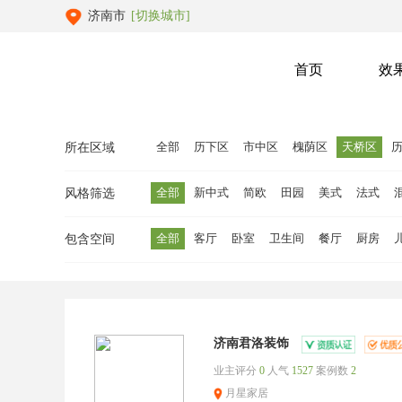
济南市
[切换城市]
首页
效
全部
历下区
市中区
槐荫区
天桥区
所在区域
全部
新中式
简欧
田园
美式
法式
风格筛选
全部
客厅
卧室
卫生间
餐厅
厨房
包含空间
济南君洛装饰
业主评分
0
人气
1527
案例数
2
月星家居