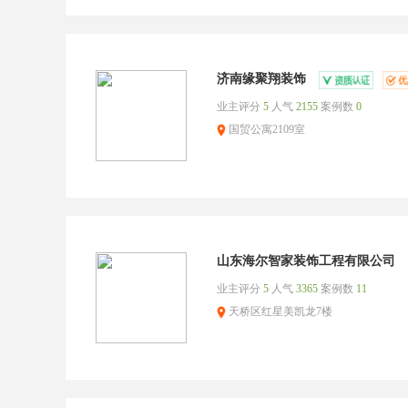
济南缘聚翔装饰
业主评分
5
人气
2155
案例数
0
国贸公寓2109室
山东海尔智家装饰工程有限公司
业主评分
5
人气
3365
案例数
11
天桥区红星美凯龙7楼