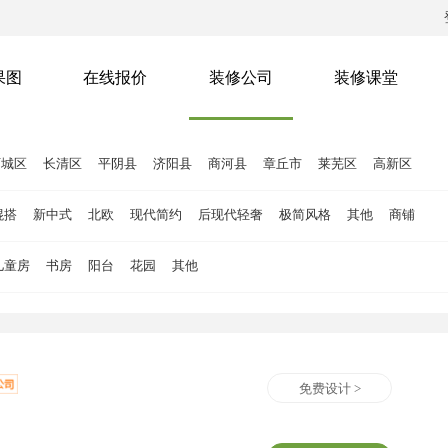
果图
在线报价
装修公司
装修课堂
历城区
长清区
平阴县
济阳县
商河县
章丘市
莱芜区
高新区
混搭
新中式
北欧
现代简约
后现代轻奢
极简风格
其他
商铺
儿童房
书房
阳台
花园
其他
免费设计 >