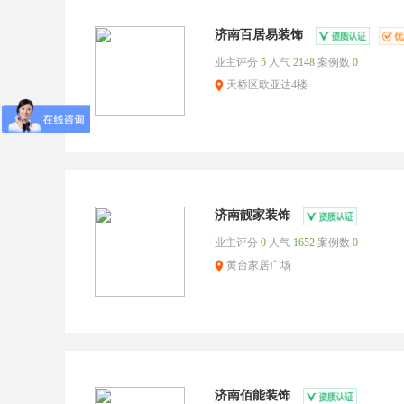
济南百居易装饰
业主评分
5
人气
2148
案例数
0
天桥区欧亚达4楼
济南靓家装饰
业主评分
0
人气
1652
案例数
0
黄台家居广场
济南佰能装饰