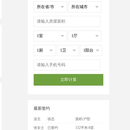
最新签约
业主
状态
面积/户型
张女士
已签约
152平米/4室