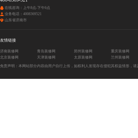
在线咨询：上午8点-下午6点
业务电话：4008369521
山东省济南市
友情链接
济南装修网
青岛装修网
郑州装修网
重庆装修网
北京装修网
天津装修网
太原装修网
兰州装修网
免责声明：本网站部分内容由用户自行上传，如权利人发现存在侵犯其权益情形，请及时与本站联系。