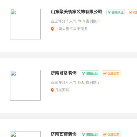
山东聚美筑家装饰有限公司
业主评分
5
人气
3918
案例数
0
北园大街红星美凯龙
济南君洛装饰
业主评分
0
人气
1532
案例数
2
月星家居
济南艺诺装饰