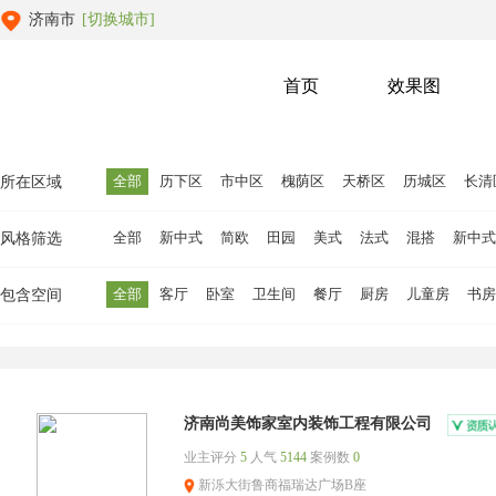
济南市
[切换城市]
首页
效果图
全部
历下区
市中区
槐荫区
天桥区
历城区
长清
所在区域
全部
新中式
简欧
田园
美式
法式
混搭
新中式
风格筛选
全部
客厅
卧室
卫生间
餐厅
厨房
儿童房
书房
包含空间
济南尚美饰家室内装饰工程有限公司
业主评分
5
人气
5144
案例数
0
新泺大街鲁商福瑞达广场B座