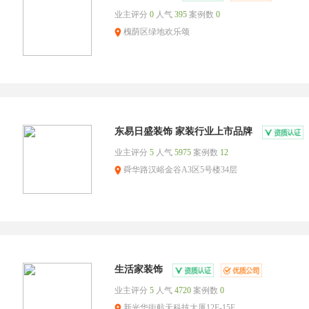
业主评分
0
人气
395
案例数
0
槐荫区绿地欢乐颂
东易日盛装饰 家装行业上市品牌
业主评分
5
人气
5975
案例数
12
舜华路汉峪金谷A3区5号楼34层
生活家装饰
业主评分
5
人气
4720
案例数
0
新光华街航天科技大厦12F-15F